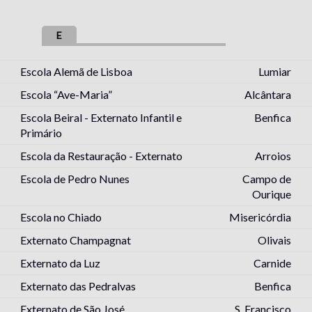
E
Escola Alemã de Lisboa
Lumiar
Escola “Ave-Maria”
Alcântara
Escola Beiral - Externato Infantil e
Benfica
Primário
Escola da Restauração - Externato
Arroios
Escola de Pedro Nunes
Campo de
Ourique
Escola no Chiado
Misericórdia
Externato Champagnat
Olivais
Externato da Luz
Carnide
Externato das Pedralvas
Benfica
Externato de São José
S. Francisco