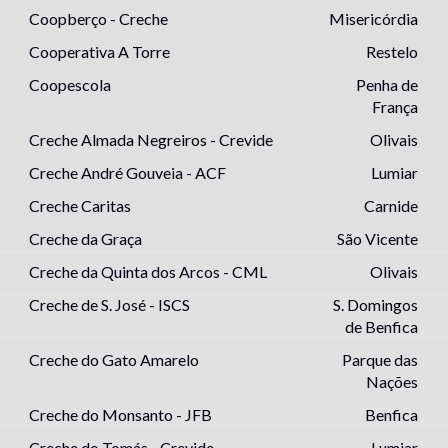
Coopberço - Creche
Misericórdia
Cooperativa A Torre
Restelo
Coopescola
Penha de
França
Creche Almada Negreiros - Crevide
Olivais
Creche André Gouveia - ACF
Lumiar
Creche Caritas
Carnide
Creche da Graça
São Vicente
Creche da Quinta dos Arcos - CML
Olivais
Creche de S. José - ISCS
S. Domingos
de Benfica
Creche do Gato Amarelo
Parque das
Nações
Creche do Monsanto - JFB
Benfica
Creche do Tomás - Crevide
Lumiar