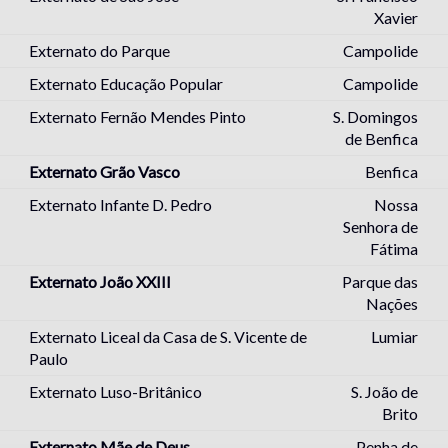
Xavier
Externato do Parque
Campolide
Externato Educação Popular
Campolide
Externato Fernão Mendes Pinto
S. Domingos
de Benfica
Externato Grão Vasco
Benfica
Externato Infante D. Pedro
Nossa
Senhora de
Fátima
Externato João XXIII
Parque das
Nações
Externato Liceal da Casa de S. Vicente de
Lumiar
Paulo
Externato Luso-Britânico
S. João de
Brito
Externato Mãe de Deus
Penha de