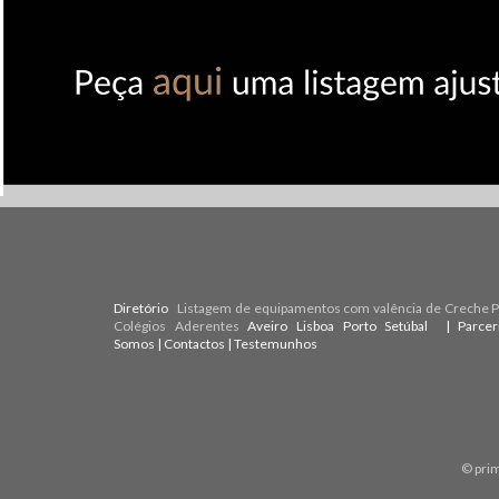
Diretório
Listagem de equipamentos com valência de Creche Pr
Colégios Aderentes
Aveiro
Lisboa
Porto
Setúbal
| Parce
Somos
|
Contactos
|
Testemunhos
© pri