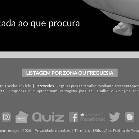
LISTAGEM POR ZONA OU FREGUESIA
é-Escolar 1º Ciclo
| Protocolos
Regalias para as famílias mediante apresentação 
rias
Empresas que apresentam vantagens para as Famílias e Colégios ade
meira imagem 2026 |
Privacidade e cookies
|
Termos de Utilização e Política de Priv